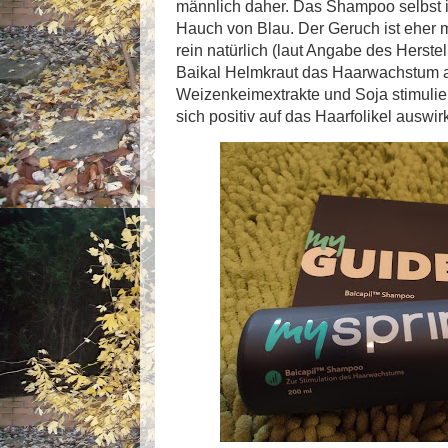
männlich daher. Das Shampoo selbst is
Hauch von Blau. Der Geruch ist eher ma
rein natürlich (laut Angabe des Herstel
Baikal Helmkraut das Haarwachstum an
Weizenkeimextrakte und Soja stimuli
sich positiv auf das Haarfolikel auswir