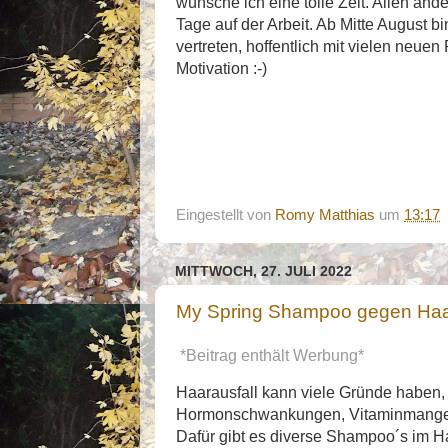
wünsche ich eine tolle Zeit. Allen ande
Tage auf der Arbeit. Ab Mitte August b
vertreten, hoffentlich mit vielen neuen
Motivation :-)
Eingestellt von
Romy Matthias
um
13:17
MITTWOCH, 27. JULI 2022
My Spring Shampoo gegen Haar
*Beitrag enthält Werbung*
Haarausfall kann viele Gründe haben,
Hormonschwankungen, Vitaminmangel o
Dafür gibt es diverse Shampoo´s im H