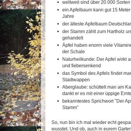
weltweit sind über 20 000 Sorten
ein Apfelbaum kann gut 15 Mete
Jahre
der älteste Apfelbaum Deutschlan
der Stamm zählt zum Hartholz un
gehandelt
Äpfel haben enorm viele Vitamine
der Schale
Naturheilkunde: Der Apfel wirkt an
und fiebersenkend
das Symbol des Apfels findet man
Stadtwappen
Aberglaube: schüttelt man am Kar
dankt er es mit einer üppige Ernt
bekanntestes Sprichwort "Der Apfe
Stamm"
So, nun bin ich mal wieder echt gespan
wusstet. Und ob, auch in eurem Garten